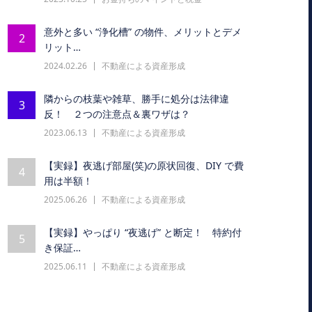
意外と多い “浄化槽” の物件、メリットとデメ
2
リット…
2024.02.26
不動産による資産形成
隣からの枝葉や雑草、勝手に処分は法律違
3
反！ ２つの注意点＆裏ワザは？
2023.06.13
不動産による資産形成
【実録】夜逃げ部屋(笑)の原状回復、DIY で費
4
用は半額！
2025.06.26
不動産による資産形成
【実録】やっぱり “夜逃げ” と断定！ 特約付
5
き保証…
2025.06.11
不動産による資産形成