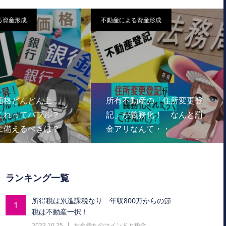
る資産形成
不動産による資産形成
価格どんどん上
所有不動産の「住所変更登
これってバブル？
記」が義務化！ なんと罰
に備えるべきは？
金アリなんて・・
ランキング一覧
所得税は累進課税なり 年収800万からの節
1
税は不動産一択！
2023.10.25
お金持ちのマインドと税金