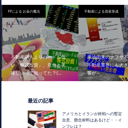
FPによる お金の魔法
不動産による資産形成
不動産購入よりハードル低
原油由来のナフサ不
い「株式投資」、意外と美
不動産業界にも大き
味しいって知ってた？(…
響が～
最近の記事
アメリカとイランが終戦への暫定
合意、懸念材料はあるけど・・イ
ンフレは？