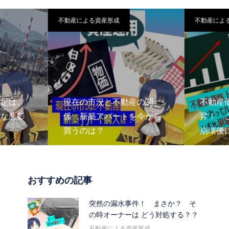
不動産による資産形成
不動産によ
足は、
現在の市況と不動産の関
不動産
な悪影
係 新築アパートを今から
昇！ 
買うのは？
崩壊後
おすすめの記事
突然の漏水事件！ まさか？ そ
の時オーナーは どう対処する？？
不動産による資産形成