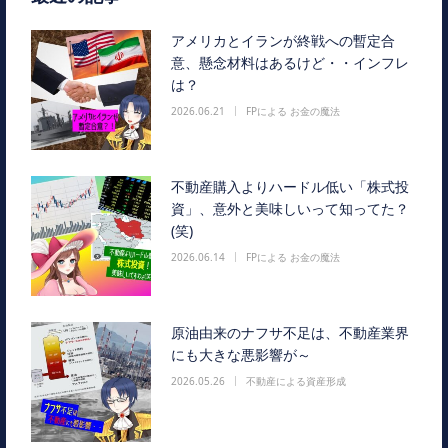
アメリカとイランが終戦への暫定合
意、懸念材料はあるけど・・インフレ
は？
2026.06.21
FPによる お金の魔法
不動産購入よりハードル低い「株式投
資」、意外と美味しいって知ってた？
(笑)
2026.06.14
FPによる お金の魔法
原油由来のナフサ不足は、不動産業界
にも大きな悪影響が～
2026.05.26
不動産による資産形成