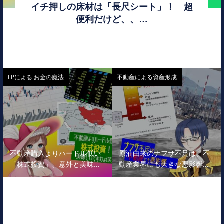
イチ押しの床材は「長尺シート」！ 超
便利だけど、、…
FPによる お金の魔法
不動産による資産形成
不動産購入よりハードル低い
原油由来のナフサ不足は、不
「株式投資」、意外と美味…
動産業界にも大きな悪影響…