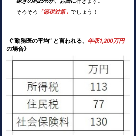
稼ぎの約25%が、お国に
行きます。
そろそろ
「節税対策」
でしょう！
《”勤務医の平均” と言われる、
年収1,200万円
の場合》