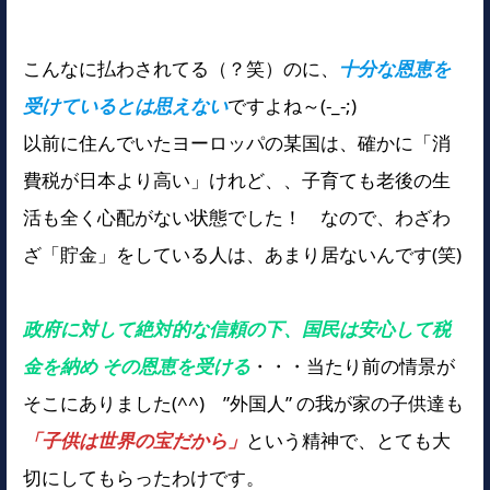
こんなに払わされてる（？笑）のに、
十分な恩恵を
受けているとは思えない
ですよね～(-_-;)
以前に住んでいたヨーロッパの某国は、確かに「消
費税が日本より高い」けれど、、子育ても老後の生
活も全く心配がない状態でした！ なので、わざわ
ざ「貯金」をしている人は、あまり居ないんです(笑)
政府に対して絶対的な信頼の下、国民は安心して税
金を納め その恩恵を受ける
・・・当たり前の情景が
そこにありました(^^) ”外国人” の我が家の子供達も
「子供は世界の宝だから」
という精神で、とても大
切にしてもらったわけです。