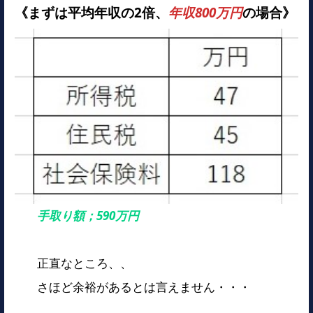
《まずは平均年収の2倍、
年収800万円
の場合》
手取り額；590万円
正直なところ、、
さほど余裕があるとは言えません・・・