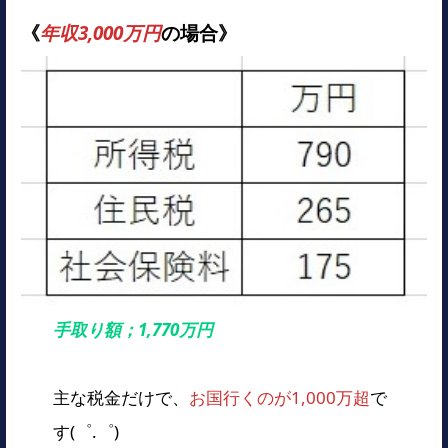
《
年収3,000万円
の場合》
手取り額；1,770万円
主な税金だけで、
お国行くのが1,000万超
で
す(゜.゜)