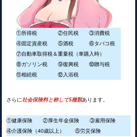
①所得税 ②住民税 ③消費税
④固定資産税 ⑤酒税 ⑥タバコ税
⑦自動車取得税＆重量税（車購入時）
⑧ガソリン税 ⑨復興税 ⑩贈与税
⑪相続税 ⑫入浴税
さらに
社会保険料と称して5種類
あります。
①健康保険 ②厚生年金保険 ③雇用保険
④介護保険（40歳以上） ⑤労災保険