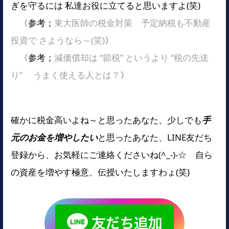
ぎを守るには 私達お役に立てると思いますよ(笑)
〈参考；
東大医師の税金対策 予定納税も不動産
投資で さようなら～(笑)
〉
〈参考；
減価償却は “節税” というより “税の先送
り” うまく使える人とは？
〉
確かに税金高いよね～と思ったあなた、少しでも
手
元のお金を増やしたい
と思ったあなた、LINE友だち
登録から、お気軽にご連絡くださいね(^_-)-☆ 自ら
の資産を増やす極意、伝授いたしますわょ(笑)