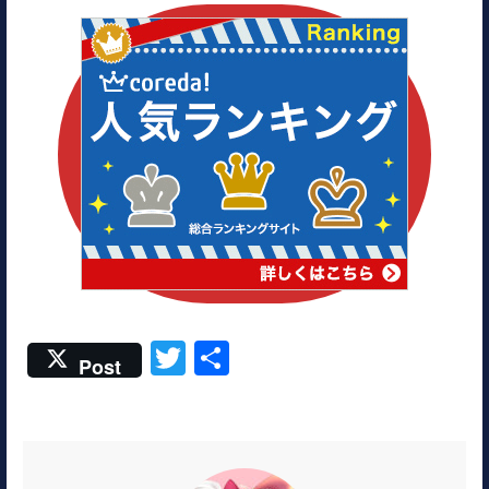
T
共
Post
w
有
itt
er