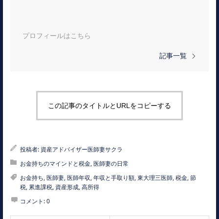
プロフィールはこちら
記事一覧
この記事のタイトルとURLをコピーする
投稿者:
資産アドバイザー医師妻サクラ
お金持ちのマインドと税金
,
医師妻の日常
お金持ち
,
医師妻
,
医師年収
,
年収と手取り額
,
東大理三医師
,
税金
,
節
税
,
累進課税
,
資産形成
,
高所得
コメント:
0