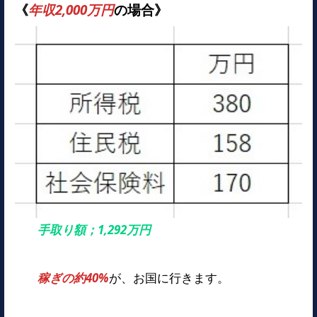
《
年収2,000万円
の場合》
手取り額；1,292万円
稼ぎの約40%
が、お国に行きます。