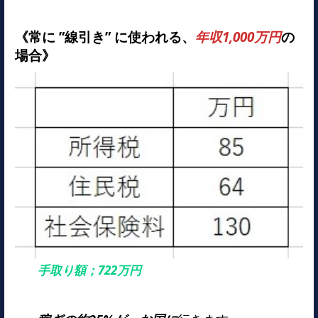
《常に ”線引き” に使われる、
年収1,000万円
の
場合》
手取り額；722万円