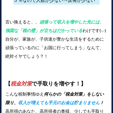
言い換えると、、
頑張って収入を増やした先には、
強固な「税の壁」が立ちはだかっている
わけです(-.-)
自分が、家族が、子供達が豊かな生活をするために
頑張っているのに「お国に行ってしまう」なんて、
絶対イヤでしょう？！
【
税金対策
で手取りを増やす！】
こんな税制事情ゆえ
何らかの「税金対策」をしない
限り、
収入が増えても手元のお金は貯まりません
！
高所得のあなた、高所得者の奥様、少しでも手取り