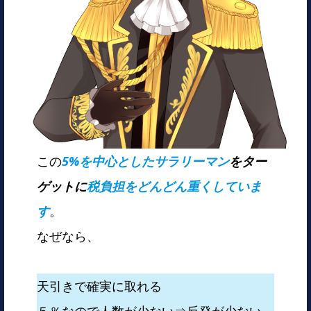
この
5%を中心としたサラリーマン
をター
ゲットに
税負担をどんどん重くしていま
す
。
なぜなら、
天引きで確実に取れる
５％なので人数が少ない⇒反発が少ない