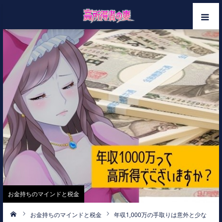
ホーム
メンバー
カテゴリー
お問い合わせ
お金持ちのマインドと税金
お金持ちのマインドと税金
年収1,000万の手取りは意外と少な
ーム