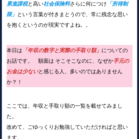
累進課税
と高い
社会保険料
さらに何につけ
「所得制
限」
という言葉が付きまとうので、常に残念な思い
を抱くというのが現実ですよね。。
本日は
「年収の数字と実際の手取り額」
についての
お話です。 額面は そこそこなのに、なぜか
手元の
お金は少ない
と感じる人、多いのではありません
か？！
ここでは、年収と手取り額の一覧を載せてみまし
た。
改めて、ごゆっくりお勉強していただければと思い
ます。