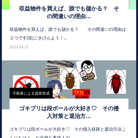
収益物件を買えば、誰でも儲かる？ そ
の間違いの理由…
収益物件を買えば、誰でも儲かる？ その間違いの理由は
２つです(笑)ごきげんよう！…
2023.04.27
不動産による資産形成
ゴキブリは段ボールが大好き♡ その侵
入対策と退治方…
ゴキブリは段ボールが大好き♡ その侵入経路と退治方法こ
んにちは！ お金持ち案内人の…