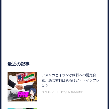
最近の記事
アメリカとイランが終戦への暫定合
意、懸念材料はあるけど・・インフレ
は？
2026.06.21
FPによる お金の魔法