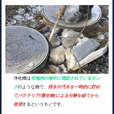
浄化槽は
宅地内の地中に埋設されているタン
ク
のような物で、
排水や汚水を一時的に貯め
てバクテリア(微生物)による分解を経てから
放流
するというモノです。