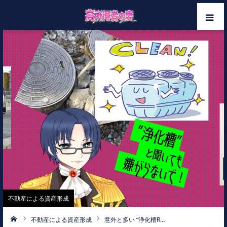
ホーム
メンバー
カテゴリー
お問い合わせ
不動産による資産形成
不動産による資産形成
意外と多い “浄化槽R…
ーム