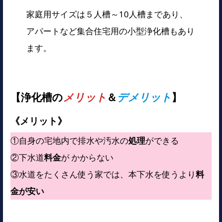
家庭用サイズは５人槽～10人槽まであり、
アパートなど集合住宅用の小型浄化槽もあり
ます。
【浄化槽の
メリット
＆
デメリット
】
《メリット》
①自身の宅地内で排水や汚水の
処理
ができる
②下水道
料金
が かからない
③水道をたくさん使う家では、本下水を使うより
料
金が安い