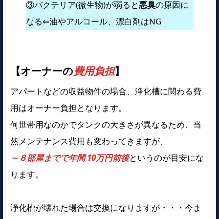
③バクテリア(微生物)が弱ると
悪臭
の原因に
なる⇐油やアルコール、漂白剤はNG
【オーナーの
費用負担
】
アパートなどの収益物件の場合、浄化槽に関わる費
用はオーナー負担となります。
何世帯用なのかでタンクの大きさが異なるため、当
然メンテナンス費用も変わってきますが、
～８部屋までで年間 10万円前後
というのが目安にな
ります。
浄化槽が壊れた場合は交換になりますが・・・今ま