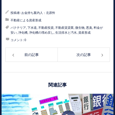
投稿者:
お金持ち案内人：北原怜
不動産による資産形成
バクテリア
,
下水道
,
不動産投資
,
不動産賃貸業
,
微生物
,
悪臭
,
料金が
安い
,
浄化槽
,
浄化槽の埋め戻し
,
生活排水と汚水
,
資産形成
コメント:
0
前の記事
次の記事
関連記事