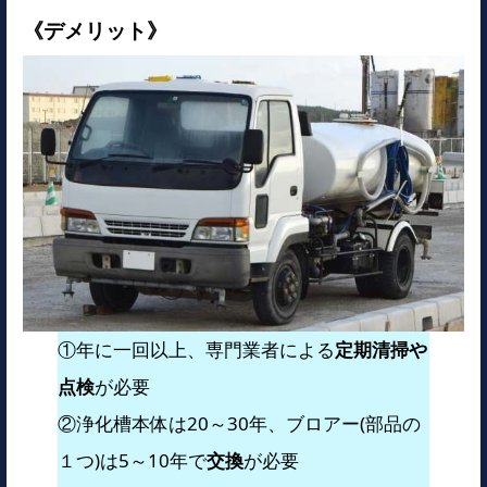
《デメリット》
①年に一回以上、専門業者による
定期清掃や
点検
が必要
②浄化槽本体は20～30年、ブロアー(部品の
１つ)は5～10年で
交換
が必要