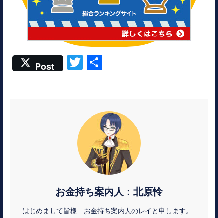
T
共
Post
w
有
itt
er
お金持ち案内人：北原怜
はじめまして皆様 お金持ち案内人のレイと申します。