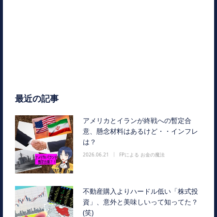
最近の記事
アメリカとイランが終戦への暫定合
意、懸念材料はあるけど・・インフレ
は？
2026.06.21
FPによる お金の魔法
不動産購入よりハードル低い「株式投
資」、意外と美味しいって知ってた？
(笑)