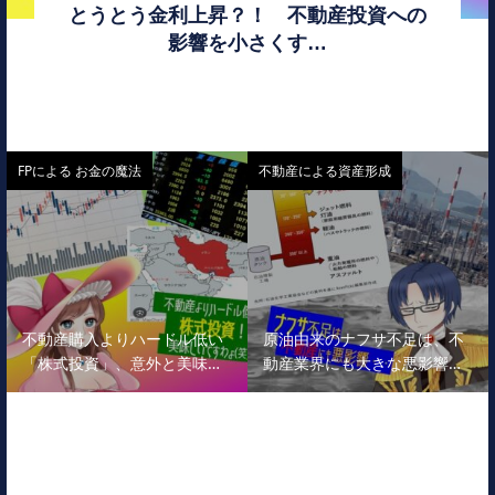
とうとう金利上昇？！ 不動産投資への
影響を小さくす…
FPによる お金の魔法
不動産による資産形成
不動産購入よりハードル低い
原油由来のナフサ不足は、不
「株式投資」、意外と美味…
動産業界にも大きな悪影響…