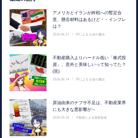
アメリカとイランが終戦への暫定合
意、懸念材料はあるけど・・インフレ
は？
2026.06.21
FPによる お金の魔法
不動産購入よりハードル低い「株式投
資」、意外と美味しいって知ってた？
(笑)
2026.06.14
FPによる お金の魔法
原油由来のナフサ不足は、不動産業界
にも大きな悪影響が～
2026.05.26
不動産による資産形成