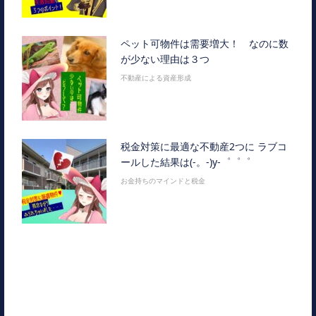
ペット可物件は需要増大！ なのに数
が少ない理由は３つ
不動産による資産形成
税金対策に最適な不動産2つに ラブコ
ールした結果は(-。-)y-゜゜゜
お金持ちのマインドと税金