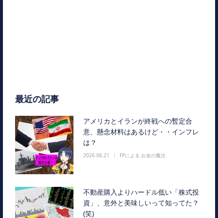
最近の記事
アメリカとイランが終戦への暫定合
意、懸念材料はあるけど・・インフレ
は？
2026.06.21
FPによる お金の魔法
不動産購入よりハードル低い「株式投
資」、意外と美味しいって知ってた？
(笑)