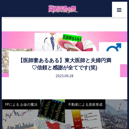
ホーム
勝ち組
メンバー
カテゴリー
【医師妻あるある】東大医師と夫婦円満
♡信頼と感謝が全てです(笑)
お問い合わせ
2023.09.28
FPによる お金の魔法
不動産による資産形成