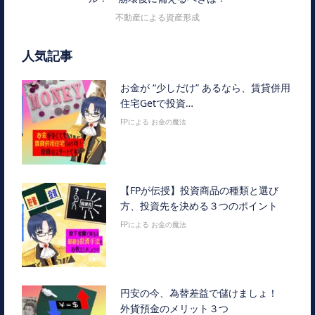
不動産による資産形成
人気記事
お金が “少しだけ” あるなら、賃貸併用
住宅Getで投資…
FPによる お金の魔法
【FPが伝授】投資商品の種類と選び
方、投資先を決める３つのポイント
FPによる お金の魔法
円安の今、為替差益で儲けましょ！
外貨預金のメリット３つ