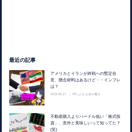
最近の記事
アメリカとイランが終戦への暫定合
意、懸念材料はあるけど・・インフレ
は？
2026.06.21
FPによる お金の魔法
不動産購入よりハードル低い「株式投
資」、意外と美味しいって知ってた？
(笑)