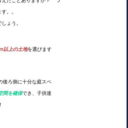
考えたことありますか？ つ
ます。。
でしょう。
ｍ以上の土地
を選びます
の後ろ側に十分な庭スペ
空間を確保
でき、子供達
！