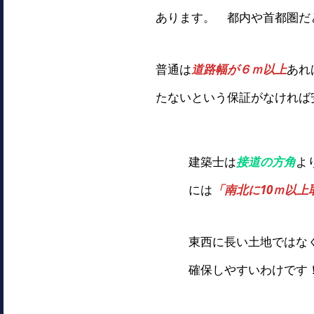
あります。 都内や首都圏だと
普通は
道路幅が６ｍ以上
あれ
たないという保証がなければ
建築士は
接道の方角
よ
には
「南北に10ｍ以上
東西に長い土地ではな
確保しやすいわけです