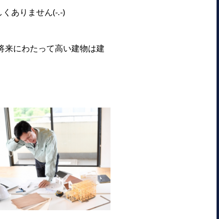
りません(-.-)
将来にわたって高い建物は建