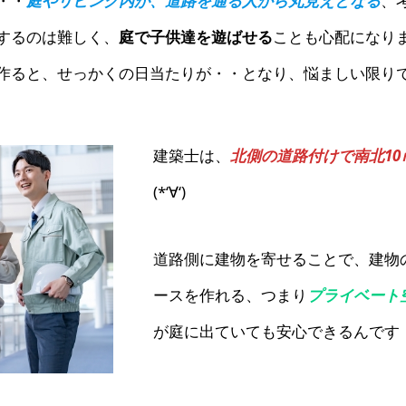
・・
庭やリビング内が、道路を通る人から丸見えとなる
、
するのは難しく、
庭で子供達を遊ばせる
ことも心配になり
作ると、せっかくの日当たりが・・となり、悩ましい限り
建築士は、
北側の道路付けで南北10
(*‘∀‘)
道路側に建物を寄せることで、建物
ースを作れる、つまり
プライベート
が庭に出ていても安心できるんです