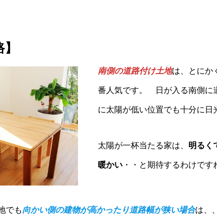
路】
南側の道路付け土地
は、とにか
番人気です。 日が入る南側に
に太陽が低い位置でも十分に日
太陽が一杯当たる家は、
明るく
暖かい
・・と期待するわけです
地でも
向かい側の建物が高かったり道路幅が狭い場合
は、