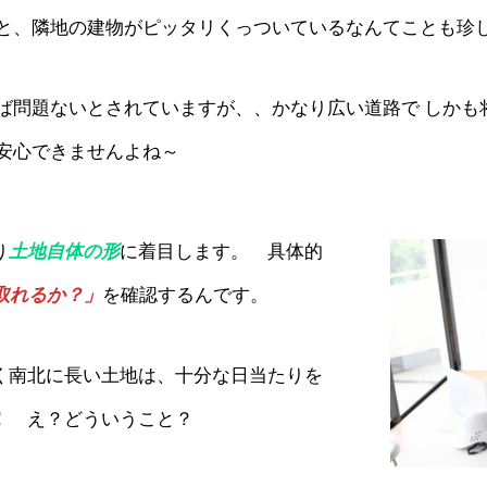
、隣地の建物がピッタリくっついているなんてことも珍しくあ
ば問題ないとされていますが、、かなり広い道路で しかも
安心できませんよね～
り
土地自体の形
に着目します。 具体的
取れるか？」
を確認するんです。
く南北に長い土地は、十分な日当たりを
！ え？どういうこと？