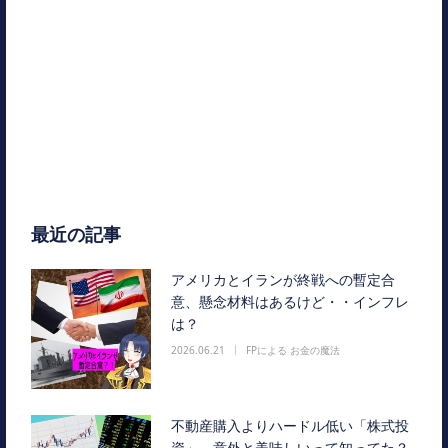
最近の記事
アメリカとイランが終戦への暫定合
意、懸念材料はあるけど・・インフレ
は？
2026.06.21
FPによる お金の魔法
不動産購入よりハードル低い「株式投
資」、意外と美味しいって知ってた？