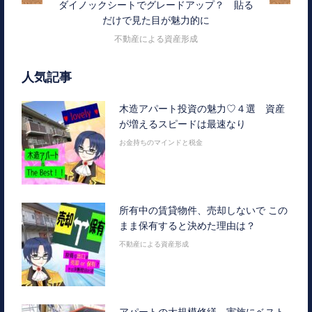
ダイノックシートでグレードアップ？ 貼る
だけで見た目が魅力的に
不動産による資産形成
人気記事
木造アパート投資の魅力♡４選 資産
が増えるスピードは最速なり
お金持ちのマインドと税金
所有中の賃貸物件、売却しないで この
まま保有すると決めた理由は？
不動産による資産形成
アパートの大規模修繕、実施にベスト