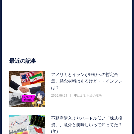
最近の記事
アメリカとイランが終戦への暫定合
意、懸念材料はあるけど・・インフレ
は？
2026.06.21
FPによる お金の魔法
不動産購入よりハードル低い「株式投
資」、意外と美味しいって知ってた？
(笑)