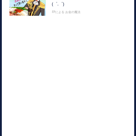
(゜.゜)
FPによる お金の魔法