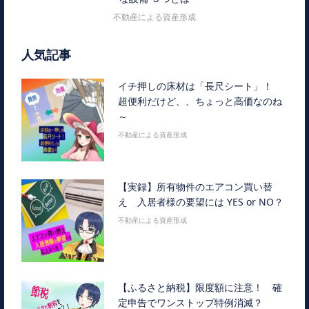
不動産による資産形成
人気記事
イチ押しの床材は「長尺シート」！
超便利だけど、、ちょっと高価なのね
～
不動産による資産形成
【実録】所有物件のエアコン買い替
え 入居者様の要望には YES or NO？
不動産による資産形成
【ふるさと納税】限度額に注意！ 確
定申告でワンストップ特例消滅？