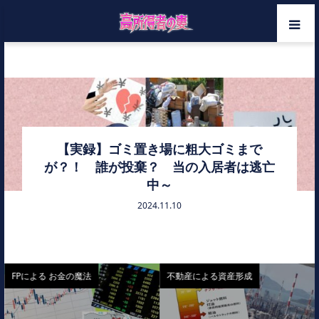
ホーム
解約通知
メンバー
カテゴリー
【実録】ゴミ置き場に粗大ゴミまで
が？！ 誰が投棄？ 当の入居者は逃亡
お問い合わせ
中～
2024.11.10
FPによる お金の魔法
不動産による資産形成