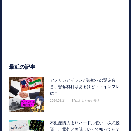
最近の記事
アメリカとイランが終戦への暫定合
意、懸念材料はあるけど・・インフレ
は？
2026.06.21
FPによる お金の魔法
不動産購入よりハードル低い「株式投
資」、意外と美味しいって知ってた？