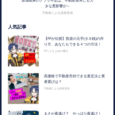
原油由来のナフサ不足は、不動産業界にも大
きな悪影響が～
不動産による資産形成
人気記事
【FPが伝授】投資の元手(タネ銭)の作
り方、あなたもできる４つの方法！
FPによる お金の魔法
高価格で不動産売却できる査定法と業
者選びは？
不動産による資産形成
まさか夜逃げ？ やっぱり夜逃げ！