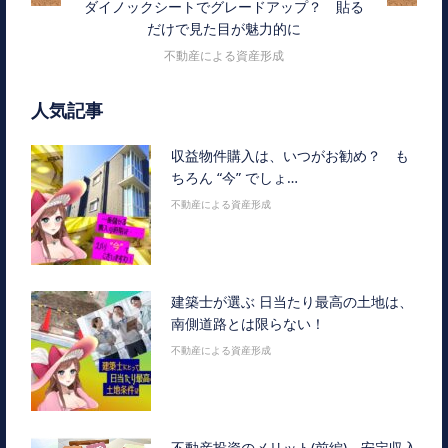
ダイノックシートでグレードアップ？ 貼る
だけで見た目が魅力的に
不動産による資産形成
人気記事
収益物件購入は、いつがお勧め？ も
ちろん “今” でしょ…
不動産による資産形成
建築士が選ぶ 日当たり最高の土地は、
南側道路とは限らない！
不動産による資産形成
不動産投資のメリット(前編) 安定収入