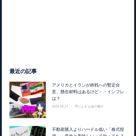
最近の記事
アメリカとイランが終戦への暫定合
意、懸念材料はあるけど・・インフレ
は？
2026.06.21
FPによる お金の魔法
不動産購入よりハードル低い「株式投
資」、意外と美味しいって知ってた？