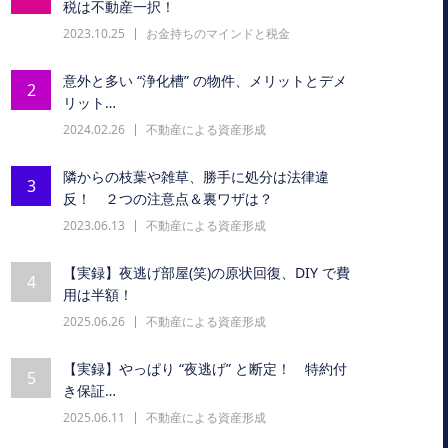
税は不動産一択！
2023.10.25
お金持ちのマインドと税金
意外と多い “浄化槽” の物件、メリットとデメ
2
リット…
2024.02.26
不動産による資産形成
隣からの枝葉や雑草、勝手に処分は法律違
3
反！ ２つの注意点＆裏ワザは？
2023.06.13
不動産による資産形成
【実録】夜逃げ部屋(笑)の原状回復、DIY で費
4
用は半額！
2025.06.26
不動産による資産形成
【実録】やっぱり “夜逃げ” と断定！ 特約付
5
き保証…
2025.06.11
不動産による資産形成