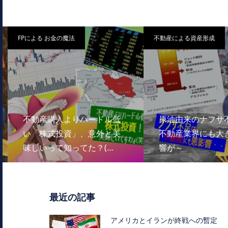
FPによる お金の魔法
不動産による資産形成
不動産購入よりハードル低
原油由来のナフサ不
い「株式投資」、意外と美
不動産業界にも大き
味しいって知ってた？(…
響が～
最近の記事
アメリカとイランが終戦への暫定