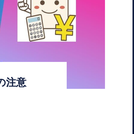
の注意
ょ