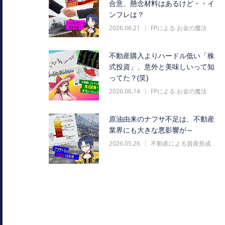
合意、懸念材料はあるけど・・イ
ンフレは？
2026.06.21
FPによる お金の魔法
不動産購入よりハードル低い「株
式投資」、意外と美味しいって知
ってた？(笑)
2026.06.14
FPによる お金の魔法
原油由来のナフサ不足は、不動産
業界にも大きな悪影響が～
2026.05.26
不動産による資産形成