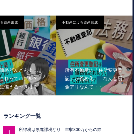
る資産形成
不動産による資産形成
価格どんどん上
所有不動産の「住所変更登
これってバブル？
記」が義務化！ なんと罰
に備えるべきは？
金アリなんて・・
ランキング一覧
所得税は累進課税なり 年収800万からの節
1