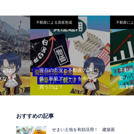
不動産による資産形成
不動産によ
足は、
現在の市況と不動産の関
不動産
な悪影
係 新築アパートを今から
昇！ 
買うのは？
崩壊後
おすすめの記事
せまい土地を有効活用！ 建築面