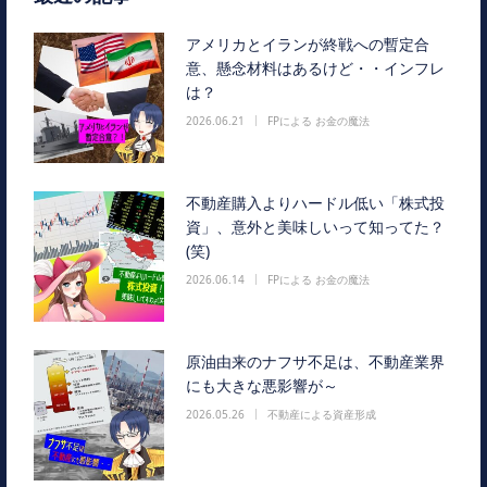
アメリカとイランが終戦への暫定合
意、懸念材料はあるけど・・インフレ
は？
2026.06.21
FPによる お金の魔法
不動産購入よりハードル低い「株式投
資」、意外と美味しいって知ってた？
(笑)
2026.06.14
FPによる お金の魔法
原油由来のナフサ不足は、不動産業界
にも大きな悪影響が～
2026.05.26
不動産による資産形成