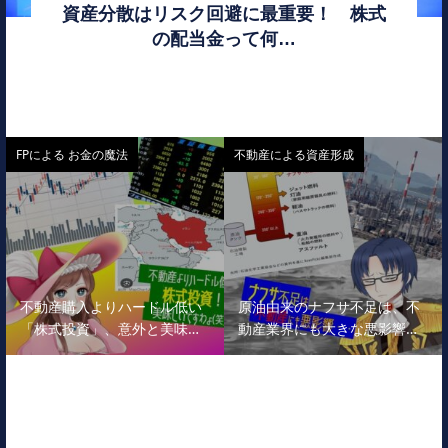
資産分散はリスク回避に最重要！ 株式
の配当金って何…
FPによる お金の魔法
不動産による資産形成
不動産購入よりハードル低い
原油由来のナフサ不足は、不
「株式投資」、意外と美味…
動産業界にも大きな悪影響…