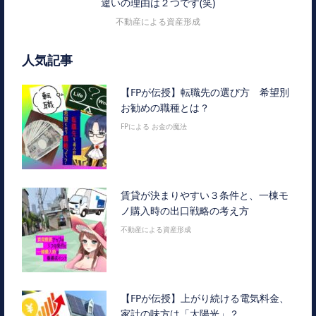
違いの理由は２つです(笑)
不動産による資産形成
人気記事
【FPが伝授】転職先の選び方 希望別
お勧めの職種とは？
FPによる お金の魔法
賃貸が決まりやすい３条件と、一棟モ
ノ購入時の出口戦略の考え方
不動産による資産形成
【FPが伝授】上がり続ける電気料金、
家計の味方は「太陽光」？