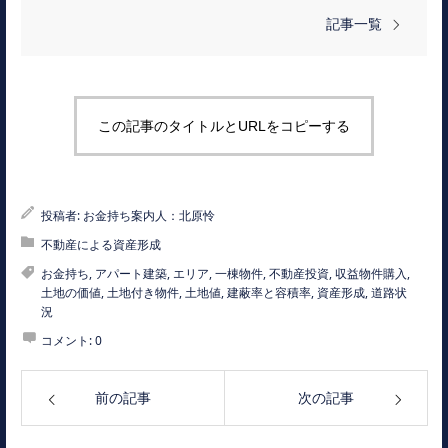
記事一覧
この記事のタイトルとURLをコピーする
投稿者:
お金持ち案内人：北原怜
不動産による資産形成
お金持ち
,
アパート建築
,
エリア
,
一棟物件
,
不動産投資
,
収益物件購入
,
土地の価値
,
土地付き物件
,
土地値
,
建蔽率と容積率
,
資産形成
,
道路状
況
コメント:
0
前の記事
次の記事