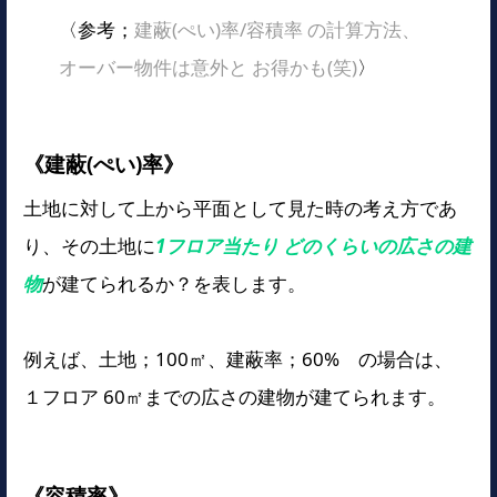
〈参考；
建蔽(ぺい)率/容積率 の計算方法、
オーバー物件は意外と お得かも(笑)
〉
《建蔽(ぺい)率》
土地に対して上から平面として見た時の考え方であ
り、その土地に
1フロア当たり どのくらいの広さの建
物
が建てられるか？を表します。
例えば、土地；100㎡、建蔽率；60% の場合は、
１フロア 60㎡までの広さの建物が建てられます。
《容積率》