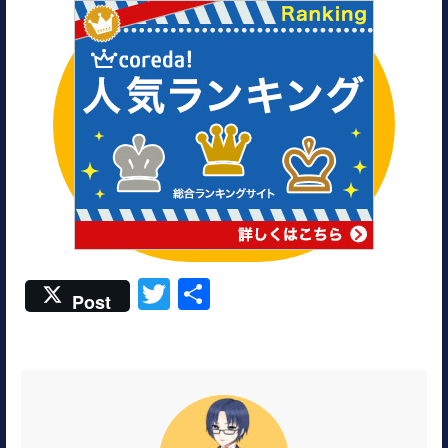
T
共
Post
w
有
itt
er