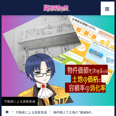
ホーム
メンバー
カテゴリー
お問い合わせ
不動産による資産形成
不動産による資産形成
物件購入で土地の “価値&#…
ーム