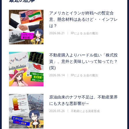
最近の記事
アメリカとイランが終戦への暫定合
意、懸念材料はあるけど・・インフレ
は？
2026.06.21
FPによる お金の魔法
不動産購入よりハードル低い「株式投
資」、意外と美味しいって知ってた？
(笑)
2026.06.14
FPによる お金の魔法
原油由来のナフサ不足は、不動産業界
にも大きな悪影響が～
2026.05.26
不動産による資産形成