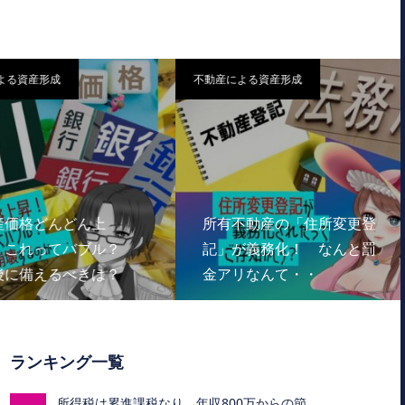
る資産形成
不動産による資産形成
価格どんどん上
所有不動産の「住所変更登
これってバブル？
記」が義務化！ なんと罰
に備えるべきは？
金アリなんて・・
ランキング一覧
所得税は累進課税なり 年収800万からの節