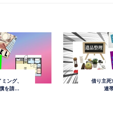
イミング、
借り主死
償を請…
連帯