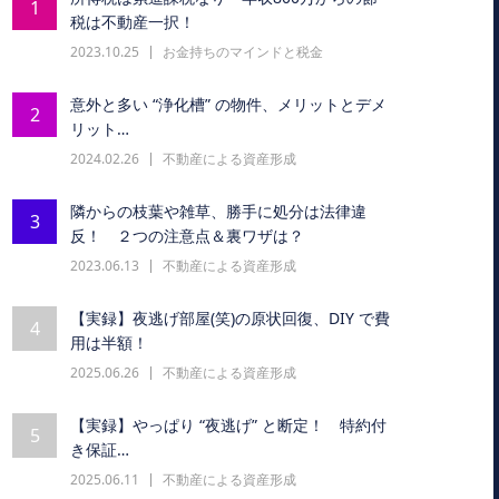
1
税は不動産一択！
2023.10.25
お金持ちのマインドと税金
意外と多い “浄化槽” の物件、メリットとデメ
2
リット…
2024.02.26
不動産による資産形成
隣からの枝葉や雑草、勝手に処分は法律違
3
反！ ２つの注意点＆裏ワザは？
2023.06.13
不動産による資産形成
【実録】夜逃げ部屋(笑)の原状回復、DIY で費
4
用は半額！
2025.06.26
不動産による資産形成
【実録】やっぱり “夜逃げ” と断定！ 特約付
5
き保証…
2025.06.11
不動産による資産形成