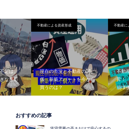
不動産による資産形成
不動産によ
足は、
現在の市況と不動産の関
不動産
な悪影
係 新築アパートを今から
昇！ 
買うのは？
崩壊後
おすすめの記事
賃貸需要の高さだけで安心するの