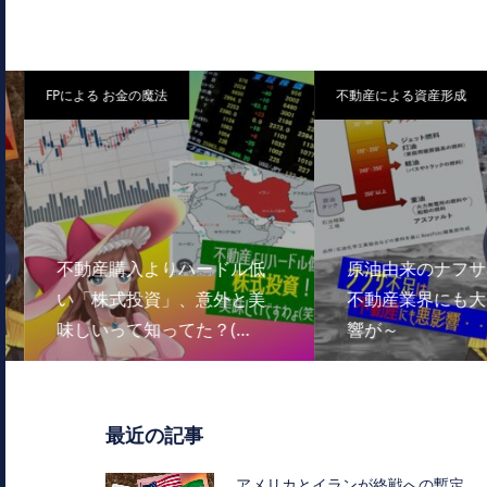
FPによる お金の魔法
不動産による資産形成
不動産購入よりハードル低
原油由来のナフサ不
い「株式投資」、意外と美
不動産業界にも大き
味しいって知ってた？(…
響が～
最近の記事
アメリカとイランが終戦への暫定