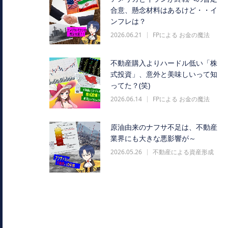
合意、懸念材料はあるけど・・イ
ンフレは？
2026.06.21
FPによる お金の魔法
不動産購入よりハードル低い「株
式投資」、意外と美味しいって知
ってた？(笑)
2026.06.14
FPによる お金の魔法
原油由来のナフサ不足は、不動産
業界にも大きな悪影響が～
2026.05.26
不動産による資産形成