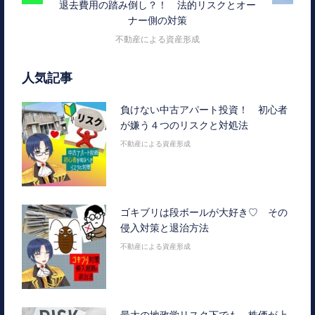
退去費用の踏み倒し？！ 法的リスクとオー
ナー側の対策
不動産による資産形成
人気記事
負けない中古アパート投資！ 初心者
が嫌う４つのリスクと対処法
不動産による資産形成
ゴキブリは段ボールが大好き♡ その
侵入対策と退治方法
不動産による資産形成
最大の地政学リスク下でも、株価が上