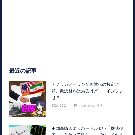
最近の記事
アメリカとイランが終戦への暫定合
意、懸念材料はあるけど・・インフレ
は？
2026.06.21
FPによる お金の魔法
不動産購入よりハードル低い「株式投
資」、意外と美味しいって知ってた？